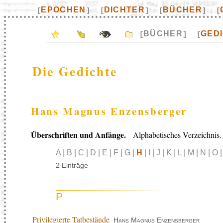
EPOCHEN
DICHTER
BÜCHER
[
]
[
]
[
]
[
BÜCHER
GED
[
]
[
Die Gedichte
Hans Magnus Enzensberger
Überschriften und Anfänge.
Alphabetisches Verzeichnis.
A | B | C | D | E | F | G |
H
| I | J | K | L | M | N | O 
2 Einträge
P
Privilegierte Tatbestände
Hans Magnus Enzensberger