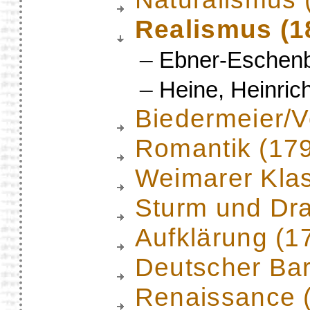
Realismus (1
–
Ebner-Eschenb
–
Heine, Heinric
Biedermeier/
Romantik (17
Weimarer Klas
Sturm und Dr
Aufklärung (1
Deutscher Ba
Renaissance 