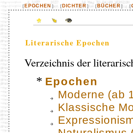
EPOCHEN
DICHTER
BÜCHER
[
]
[
]
[
]
[
Literarische Epochen
Verzeichnis der literaris
*
Epochen
Moderne (ab 
Klassische M
Expressionis
Naturalismus 