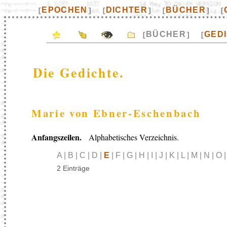
EPOCHEN
DICHTER
BÜCHER
[
]
[
]
[
]
[
BÜCHER
GED
[
]
[
Die Gedichte.
Marie von Ebner-Eschenbach
Anfangszeilen.
Alphabetisches Verzeichnis.
A | B | C | D |
E
| F | G | H | I | J | K | L | M | N | O 
2 Einträge