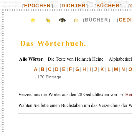
EPOCHEN
DICHTER
BÜCHER
[
]
[
]
[
]
[
BÜCHER
GED
[
]
[
Das Wörterbuch.
Alle Wörter.
Die Texte von Heinrich Heine. Alphabetisch
A
|
B
|
C
|
D
|
E
|
F
|
G
|
H
|
I
|
J
|
K
|
L
|
M
|
N
|
O
1.170 Einträge
Verzeichnis der Wörter aus den 28 Gedichttexten von
Hei
Wählen Sie bitte einen Buchstaben um das Verzeichnis der W