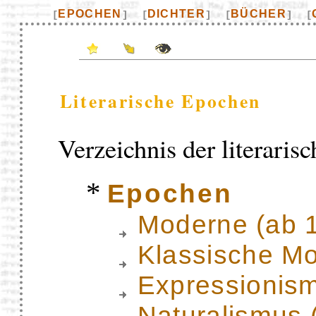
EPOCHEN
DICHTER
BÜCHER
[
]
[
]
[
]
[
Literarische Epochen
Verzeichnis der literaris
*
Epochen
Moderne (ab 
Klassische M
Expressionis
Naturalismus 