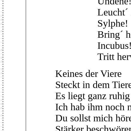
Undene
Leucht´ in M
Sylphe!
Bring´ häusl
Incubus! in
Tritt hervor u
Keines der Viere
Steckt in dem Tier
Es liegt ganz ruhig
Ich hab ihm noch n
Du sollst mich hör
Stärker beschwöre