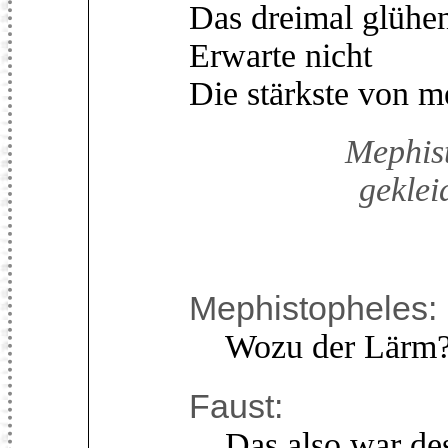
Das dreimal glühen
Erwarte nicht
Die stärkste von 
Mephist
geklei
Mephistopheles:
Wozu der Lärm? w
Faust:
Das also war des