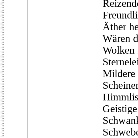
Reizender 
Freundlich, 
Äther here
Wären die 
Wolken zer
Sternelein f
Mildere So
Scheinen da
Himmlische
Geistige Sc
Schwankend
Schwebet vo