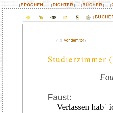
EPOCHEN
DICHTER
BÜCHER
[
]
[
]
[
]
[
BÜCHE
[
vor dem tor
(
)
Studierzimmer (
Fau
Faust:
Verlassen hab´ i