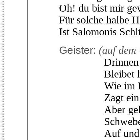
Oh! du bist mir ge
Für solche halbe H
Ist Salomonis Schlü
Geister:
(auf dem
Drinnen gefan
Bleibet haußen
Wie im Eisen
Zagt ein alte
Aber gebt 
Schwebet hin,
Auf und ni