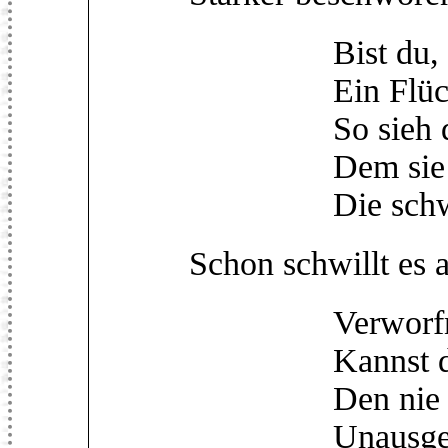
Bist du, Ge
Ein Flüchtlin
So sieh dies
Dem sie sic
Die schwarze
Schon schwillt es 
Verworfnes
Kannst du ih
Den nie Ent
Unausgespr