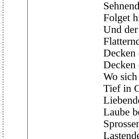
Sehnende N
Folget hinü
Und der Ge
Flatternde 
Decken die 
Decken die
Wo sich für'
Tief in Ged
Liebende g
Laube bei 
Sprossende 
Lastende T