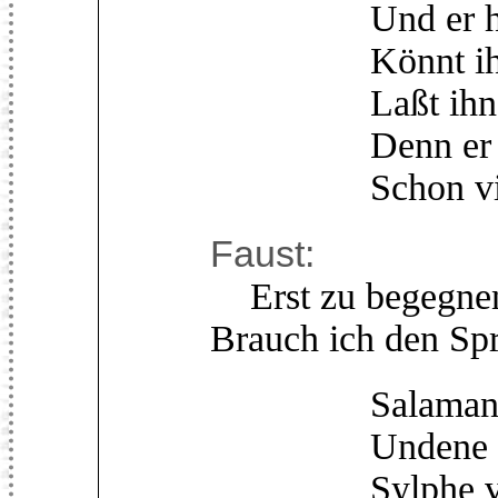
Und er hat si
Könnt ihr ih
Laßt ihn nich
Denn er tat 
Schon viel z
Faust:
Erst zu begegnen
Brauch ich den Spr
Salamander s
Undene sich
Sylphe vers