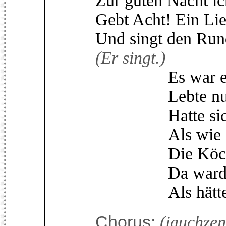
Zur guten Nacht i
Gebt Acht! Ein Lie
Und singt den Rund
(Er singt.)
Es war eine Ra
Lebte nur von
Hatte sich ein
Als wie der D
Die Köchin hatt
Da ward's so e
Als hätte sie 
Chorus:
(jauchzen