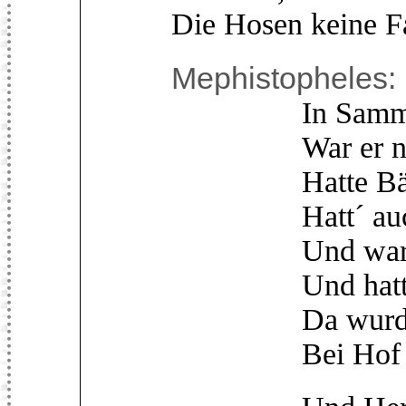
Die Hosen keine F
Mephistopheles:
In Sammet un
War er nun 
Hatte Bänder 
Hatt´ auch ei
Und war sogle
Und hatt´ ein
Da wurden se
Bei Hof auch