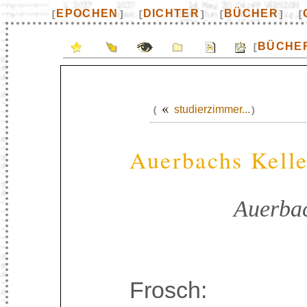
EPOCHEN
DICHTER
BÜCHER
[
]
[
]
[
]
[
BÜCHE
[
studierzimmer...
(
)
Auerbachs Kelle
Auerbac
Frosch: