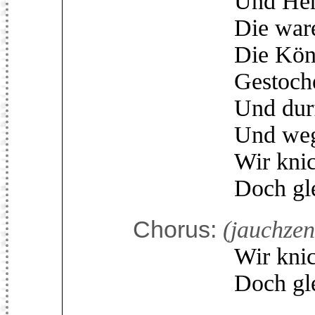
Und Herrn un
Die waren se
Die Königin 
Gestochen u
Und durften s
Und weg sie 
Wir knicken 
Doch gleich, w
Chorus:
(jauchzen
Wir knicken 
Doch gleich, w