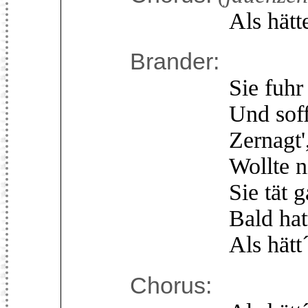
Als hätte sie 
Brander:
Sie fuhr herum
Und soff aus 
Zernagt', zerkr
Wollte nichts 
Sie tät gar m
Bald hatte da
Als hätt´ es 
Chorus: