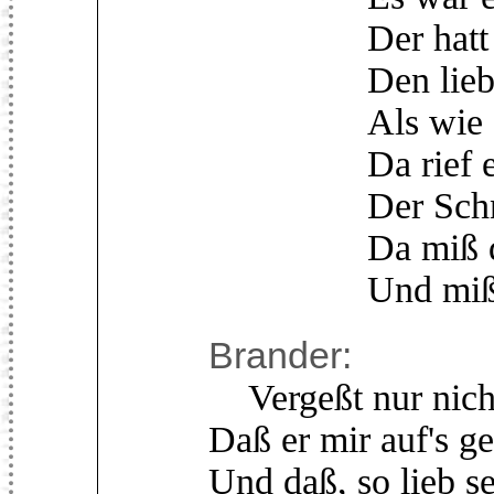
Der hatt eine
Den liebt´ er 
Als wie seine
Da rief er se
Der Schneide
Da miß dem J
Und miß ihm
Brander:
Vergeßt nur nicht
Daß er mir auf's g
Und daß, so lieb se