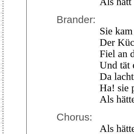
Als hätt´ es 
Brander:
Sie kam vor A
Der Küche z
Fiel an den He
Und tät erbär
Da lachte die 
Ha! sie pfeift
Als hätte sie
Chorus:
Als hätte sie