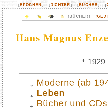
EPOCHEN
DICHTER
BÜCHER
[
]
[
]
[
]
[
BÜCHER
GED
[
]
[
Hans Magnus Enze
*
1929 i
Moderne (ab 19
Leben
Bücher und CDs