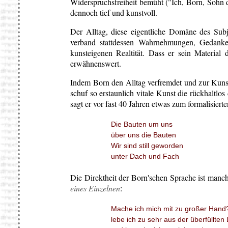
Widerspruchsfreiheit bemüht ("Ich, Born, Sohn d
dennoch tief und kunstvoll.
Der Alltag, diese eigentliche Domäne des Subje
verband stattdessen Wahrnehmungen, Gedank
kunsteigenen Realtität. Dass er sein Material 
erwähnenswert.
Indem Born den Alltag verfremdet und zur Kunst m
schuf so erstaunlich vitale Kunst die rückhaltlo
sagt er vor fast 40 Jahren etwas zum formalisiert
Die Bauten um uns
über uns die Bauten
Wir sind still geworden
unter Dach und Fach
Die Direktheit der Born'schen Sprache ist man
eines Einzelnen
:
Mache ich mich mit zu großer Hand
lebe ich zu sehr aus der überfüllten 