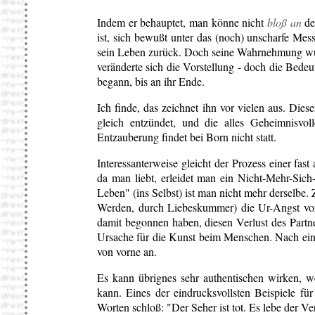
Indem er behauptet, man könne nicht
bloß an
de
ist, sich bewußt unter das (noch) unscharfe Mes
sein Leben zurück. Doch seine Wahrnehmung wur
veränderte sich die Vorstellung - doch die Bedeu
begann, bis an ihr Ende.
Ich finde, das zeichnet ihn vor vielen aus. Diese
gleich entzündet, und die alles Geheimnisvo
Entzauberung findet bei Born nicht statt.
Interessanterweise gleicht der Prozess einer fast
da man liebt, erleidet man ein Nicht-Mehr-Sich
Leben" (ins Selbst) ist man nicht mehr derselbe
Werden, durch Liebeskummer) die Ur-Angst vor
damit begonnen haben, diesen Verlust des Partner 
Ursache für die Kunst beim Menschen. Nach eine
von vorne an.
Es kann übrignes sehr authentischen wirken, we
kann. Eines der eindrucksvollsten Beispiele f
Worten schloß: "Der Seher ist tot. Es lebe der Ve