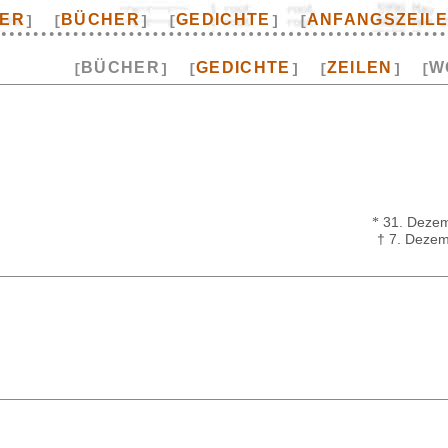
TER
BÜCHER
GEDICHTE
ANFANGSZEIL
]
[
]
[
]
[
BÜCHER
GEDICHTE
ZEILEN
W
[
]
[
]
[
]
[
*
31. Dezem
† 7. Deze