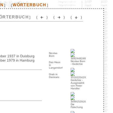
EN
WÖRTERBUCH
]
[
]
ÖRTERBUCH
]
(
)
(
)
(
)
Nicolas
ber 1937 in Duisburg
Born
mber 1979 in Hamburg
Nicolas Born
Das Haus
- Gedichte
in
Langendorf
Grab in
Damnatz
Gedichte -
Ausgewählt
von Peter
Handke
Die
Fälschung