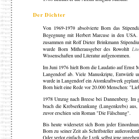
Der Dichter
1969-1970
Von
absolvierte Born das Stipendi
Begegnung mit Herbert Marcuse in den USA. 
zusammen mit Rolf Dieter Brinkmann Stipendi
wurde Born Mitherausgeber des Rowohlt
Lit
Wissenschaften und Literatur aufgenommen.
1976
Im Juni
hielt Born die Laudatio auf Ernst 
Langendorf ab. Viele Manuskripte, Entwürfe un
wurde in Langendorf ein Atomkraftwerk geplant,
Born hielt eine Rede vor 20.000 Menschen: "Lieb
1978
Umzug nach Breese bei Dannenberg. Im g
brach die Krebserkrankung (Lungenkrebs) aus,
zuvor erschien sein Roman "Die Fälschung".
Bis heute widersetzt sich Born jeder Einordnung
Born zu seiner Zeit als Schriftsteller außerorde
Oder verlor einfach die Lyrik selbst jene ungehe