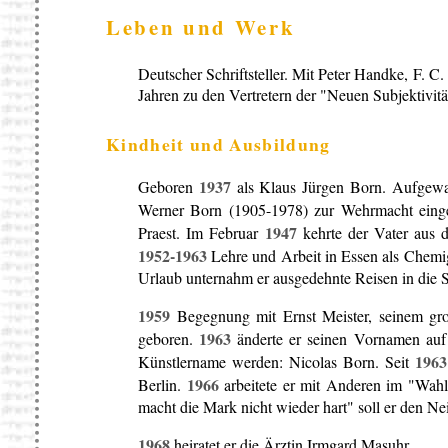
Leben und Werk
Deutscher Schriftsteller. Mit Peter Handke, F. 
Jahren zu den Vertretern der "Neuen Subjektivitä
Kindheit und Ausbildung
1937
Geboren
als Klaus Jürgen Born. Aufgewa
Werner Born (1905-1978) zur Wehrmacht eing
1947
Praest. Im Februar
kehrte der Vater aus 
1952-1963
Lehre und Arbeit in Essen als Chemig
Urlaub unternahm er ausgedehnte Reisen in die S
1959
Begegnung mit Ernst Meister, seinem gr
1963
geboren.
änderte er seinen Vornamen auf V
1963
Künstlername werden: Nicolas Born. Seit
1966
Berlin.
arbeitete er mit Anderen im "Wahl
macht die Mark nicht wieder hart" soll er den Nei
1968
heiratet er die Ärztin Irmgard Masuhr.