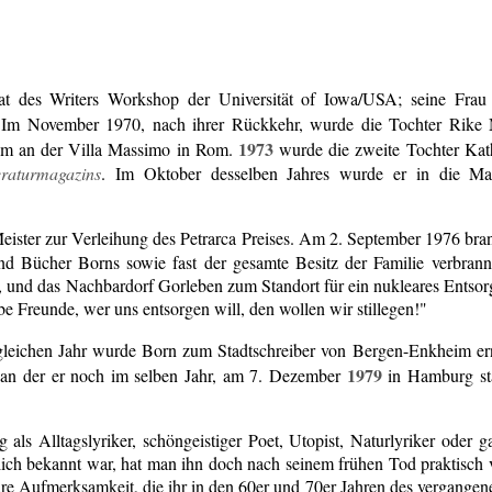
at des Writers Workshop der Universität of Iowa/USA; seine Frau 
Im November 1970, nach ihrer Rückkehr, wurde die Tochter Rike 
1973
um an der Villa Massimo in Rom.
wurde die zweite Tochter Kat
eraturmagazins
. Im Oktober desselben Jahres wurde er in die M
Meister zur Verleihung des Petrarca Preises. Am 2. September 1976 bra
d Bücher Borns sowie fast der gesamte Besitz der Familie verbrannt
 und das Nachbardorf Gorleben zum Standort für ein nukleares Entsor
e Freunde, wer uns entsorgen will, den wollen wir stillegen!"
leichen Jahr wurde Born zum Stadtschreiber von Bergen-Enkheim e
1979
 an der er noch im selben Jahr, am 7. Dezember
in Hamburg st
 als Alltagslyriker, schöngeistiger Poet, Utopist, Naturlyriker oder 
ntlich bekannt war, hat man ihn doch nach seinem frühen Tod praktisch 
ure Aufmerksamkeit, die ihr in den 60er und 70er Jahren des vergangene