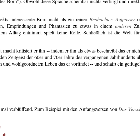
es Born"). Obwohl diese Sprache scheinbar nichts verbirgt und direkt a
kts, interessierte Born nicht als ein reiner
Beobachter
,
Aufpasser
o
en, Empfindungen und Phantasien zu etwas in einem
anderen
Zus
dem Alltag entnimmt spielt keine Rolle. Schließlich ist die Welt fü
acht kritisiert er ihn -- indem er ihn als etwas beschreibt das er nic
s den Zeitgeist der 60er und 70er Jahre des vergangenen Jahrhunderts ü
en und wohlgeordneten Leben das er vorfindet -- und schafft ein geflüge
chmal verblüffend. Zum Beispiel mit den Anfangsversen von
Das Versc
?
Luft