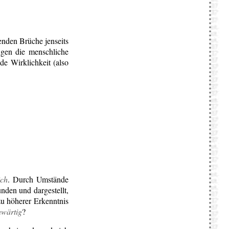
enden Brüche jenseits
gen die menschliche
ede Wirklichkeit (also
ich
. Durch Umstände
nden und dargestellt,
zu höherer Erkenntnis
nwärtig
?