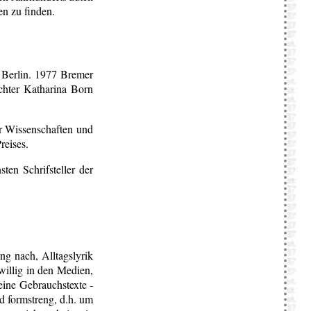
en zu finden.
r Berlin. 1977 Bremer
chter Katharina Born
ür Wissenschaften und
reises.
en Schrifsteller der
ng nach, Alltagslyrik
willig in den Medien,
eine Gebrauchstexte -
nd formstreng, d.h. um