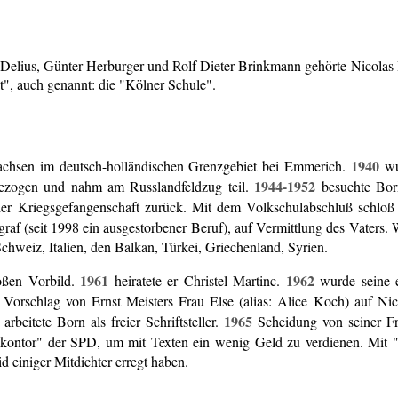
C. Delius, Günter Herburger und Rolf Dieter Brinkmann gehörte Nicolas 
t", auch genannt: die "Kölner Schule".
1940
chsen im deutsch-holländischen Grenzgebiet bei Emmerich.
wu
1944-1952
ezogen und nahm am Russlandfeldzug teil.
besuchte Born
der Kriegsgefangenschaft zurück. Mit dem Volkschulabschluß schloß
raf (seit 1998 ein ausgestorbener Beruf), auf Vermittlung des Vaters
chweiz, Italien, den Balkan, Türkei, Griechenland, Syrien.
1961
1962
oßen Vorbild.
heiratete er Christel Martinc.
wurde seine e
orschlag von Ernst Meisters Frau Else (alias: Alice Koch) auf Nicol
1965
arbeitete Born als freier Schriftsteller.
Scheidung von seiner F
kontor" der SPD, um mit Texten ein wenig Geld zu verdienen. Mit 
d einiger Mitdichter erregt haben.