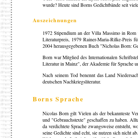
wurde? Heute sind Borns Gedichtbände seit viele
Auszeichnungen
1972 Stipendium an der Villa Massimo in Rom un
Literaturpreis, 1979 Rainer-Maria-Rilke-Preis 
2004 herausgegebenen Buch "Nicholas Born: Ge
Born war Mitglied des Internationalen Schriftst
Literatur in Mainz", der Akademie für Sprache u
Nach seinem Tod benennt das Land Niedersachse
deutschen Nachkriegsliteratur.
Borns Sprache
Nicolas Born gilt Vielen als der bekannteste Ver
und "Gebrauchstexte" geschaffen zu haben. Allta
da verdichtete Sprache zwangsweise entsteht, w
seine Gedichte sind echt, sie nutzen sich nicht a