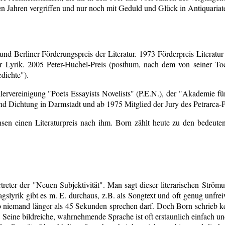
n Jahren vergriffen und nur noch mit Geduld und Glück in Antiquariat
d Berliner Förderungspreis der Literatur. 1973 Förderpreis Literatu
für Lyrik. 2005 Peter-Huchel-Preis (posthum, nach dem von seiner To
dichte").
ellervereinigung "Poets Essayists Novelists" (P.E.N.), der "Akademie f
nd Dichtung in Darmstadt und ab 1975 Mitglied der Jury des Petrarca-P
n einen Literaturpreis nach ihm. Born zählt heute zu den bedeutenst
treter der "Neuen Subjektivität". Man sagt dieser literarischen Strömu
gslyrik gibt es m. E. durchaus, z.B. als Songtext und oft genug unfrei
o niemand länger als 45 Sekunden sprechen darf. Doch Born schrieb k
b. Seine bildreiche, wahrnehmende Sprache ist oft erstaunlich einfach u