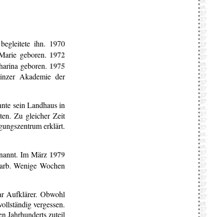
begleitete ihn. 1970
1972
Marie geboren.
1975
harina geboren.
ainzer Akademie der
nnte sein Landhaus in
en. Zu gleicher Zeit
gungszentrum erklärt.
1979
rnannt. Im März
arb. Wenige Wochen
gar Aufklärer. Obwohl
vollständig vergessen.
n Jahrhunderts zuteil