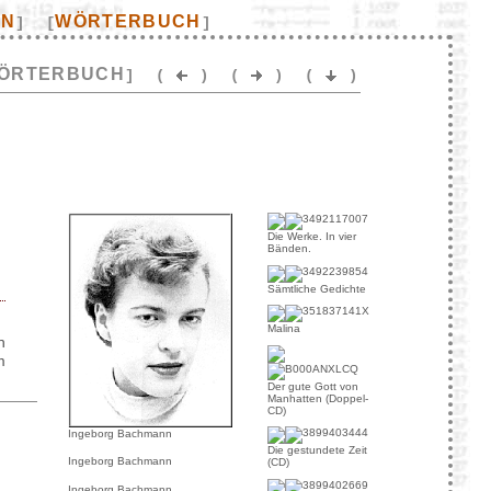
EN
WÖRTERBUCH
]
[
]
ÖRTERBUCH
]
(
)
(
)
(
)
Die Werke. In vier
Bänden.
Sämtliche Gedichte
Malina
h
m
Der gute Gott von
Manhatten (Doppel-
CD)
Ingeborg Bachmann
Die gestundete Zeit
Ingeborg Bachmann
(CD)
Ingeborg Bachmann