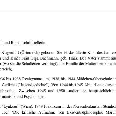
n und Romanschriftstellerin.
agenfurt (Österreich) geboren. Sie ist das älteste Kind des Lehrer
nn und seiner Frau Olga Bachmann, geb. Haas. Der Vater stammt au
(wo sie die Schulferien verbringt), die Familie der Mutter betrieb ein
erreich).
936
1938
1938
1944
bis
Realgymnasium,
bis
Mädchen-Oberschule i
1944
1945
en Gedichte ("Jugendgedichte"). Von
bis
Abiturientenkurs a
1945
1950
abgebrochen. Zwischen
und
studiert sie hauptsächlich i
rmanistik und Psychologie.
1949
ift "Lynkeus" (Wien).
Praktikum in der Nervenheilanstalt Steinho
 über "Die kritische Aufnahme von Existentialphilosophie Marti