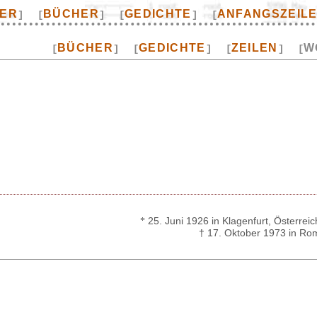
TER
BÜCHER
GEDICHTE
ANFANGSZEIL
]
[
]
[
]
[
BÜCHER
GEDICHTE
ZEILEN
W
[
]
[
]
[
]
[
*
25. Juni 1926 in Klagenfurt, Österreic
† 17. Oktober 1973 in Ro