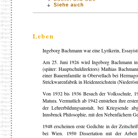
Siehe auch
Leben
Ingeborg Bachmann war eine Lyrikerin, Essayisti
1926
Am 25. Juni
wird Ingeborg Bachmann in Kl
(später: Hauptschuldirektors) Mathias Bachma
einer Bauernfamilie in Obervellach bei Hermagor 
Strickwarenfabrik in Heidenreichstein (Niederöst
1932
1936
1
Von
bis
Besuch der Volksschule,
1942
Matura. Vermutlich ab
entstehen ihre erst
der Lehrerbildungsanstalt, bei Kriegsende 
Innsbruck Philosophie, mit den Nebenfächern Ge
1948
erscheinen erste Gedichte in der Zeitschr
1950
bei Wien.
Dissertation mit der Arbeit