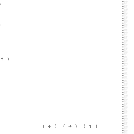
)
p
)
(
)
(
)
(
)