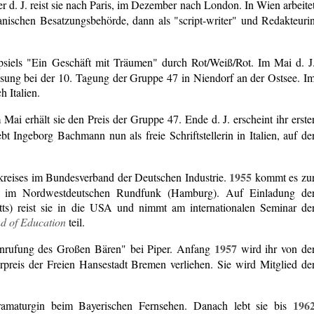
d. J. reist sie nach Paris, im Dezember nach London. In Wien arbeite
anischen Besatzungsbehörde, dann als "script-writer" und Redakteuri
siels "Ein Geschäft mit Träumen" durch Rot/Weiß/Rot. Im Mai d. J
sung bei der 10. Tagung der Gruppe 47 in Niendorf an der Ostsee. I
h Italien.
 Mai erhält sie den Preis der Gruppe 47. Ende d. J. erscheint ihr erste
bt Ingeborg Bachmann nun als freie Schriftstellerin in Italien, auf de
1955
rkreises im Bundesverband der Deutschen Industrie.
kommt es zu
" im Nordwestdeutschen Rundfunk (Hamburg). Auf Einladung de
tts) reist sie in die USA und nimmt am internationalen Seminar de
d of Education
teil.
1957
Anrufung des Großen Bären" bei Piper. Anfang
wird ihr von de
urpreis der Freien Hansestadt Bremen verliehen. Sie wird Mitglied de
196
amaturgin beim Bayerischen Fernsehen. Danach lebt sie bis