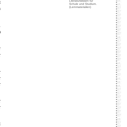
t
Literaturwissen für
Schule und Studium.
n
(Lernmaterialien)
.
m
r
r
r
r
r
r
r
2