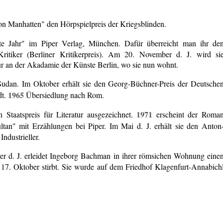
von Manhatten" den Hörpspielpreis der Kriegsblinden.
ste Jahr" im Piper Verlag, München. Dafür überreicht man ihr de
ritiker (Berliner Kritikerpreis). Am 20. November d. J. wird si
tur an der Akadamie der Künste Berlin, wo sie nun wohnt.
Sudan. Im Oktober erhält sie den Georg-Büchner-Preis der Deutsche
1965
dt.
Übersiedlung nach Rom.
1971
Staatspreis für Literatur ausgezeichnet.
erscheint der Roma
an" mit Erzählungen bei Piper. Im Mai d. J. erhält sie den Anton
ndustrieller.
er d. J. erleidet Ingeborg Bachman in ihrer römsichen Wohnung eine
17. Oktober stirbt. Sie wurde auf dem Friedhof Klagenfurt-Annabich