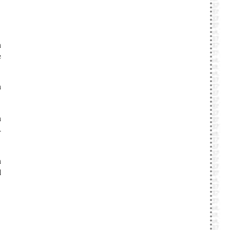
n
e
n
n
-
n
l