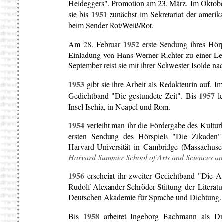
Heideggers". Promotion am 23. März. Im Oktober 
1951
sie bis
zunächst im Sekretariat der amerik
beim Sender Rot/Weiß/Rot.
1952
Am 28. Februar
erste Sendung ihres Hörp
Einladung von Hans Werner Richter zu einer Le
September reist sie mit ihrer Schwester Isolde nac
1953
gibt sie ihre Arbeit als Redakteurin auf. Im
1957
Gedichtband "Die gestundete Zeit". Bis
le
Insel Ischia, in Neapel und Rom.
1954
verleiht man ihr die Fördergabe des Kultu
ersten Sendung des Hörspiels "Die Zikaden
Harvard-Universität in Cambridge (Massachuse
Harvard Summer School of Arts and Sciences an
1956
erscheint ihr zweiter Gedichtband "Die 
Rudolf-Alexander-Schröder-Stiftung der Literat
Deutschen Akademie für Sprache und Dichtung.
1958
Bis
arbeitet Ingeborg Bachmann als Dr