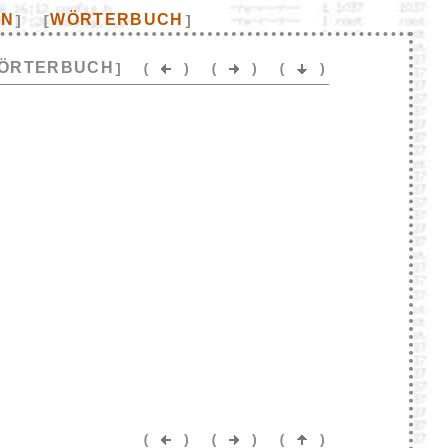
EN
WÖRTERBUCH
]
[
]
ÖRTERBUCH
]
(
)
(
)
(
)
(
)
(
)
(
)