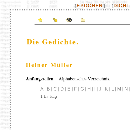
EPOCHEN
DICH
[
]
[
Die Gedichte.
Heiner Müller
Anfangszeilen.
Alphabetisches Verzeichnis.
A | B | C | D | E | F | G | H | I | J | K | L | M | N
1 Eintrag