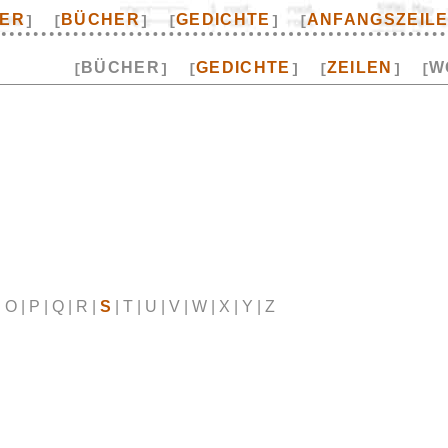
TER
BÜCHER
GEDICHTE
ANFANGSZEIL
]
[
]
[
]
[
BÜCHER
GEDICHTE
ZEILEN
W
[
]
[
]
[
]
[
 | O | P | Q | R |
S
| T | U | V | W | X | Y | Z