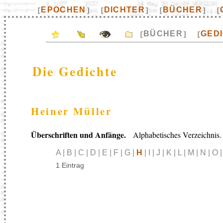
EPOCHEN
DICHTER
BÜCHER
[
]
[
]
[
]
[
BÜCHER
GED
[
]
[
Die Gedichte
Heiner Müller
Überschriften und Anfänge.
Alphabetisches Verzeichnis.
A | B | C | D | E | F | G |
H
| I | J | K | L | M | N | O 
1 Eintrag