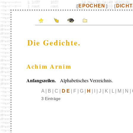
EPOCHEN
DICH
[
]
[
Die Gedichte.
Achim Arnim
Anfangszeilen.
Alphabetisches Verzeichnis.
A | B | C |
D E
| F | G |
H
| I | J | K | L | M | N 
3 Einträge