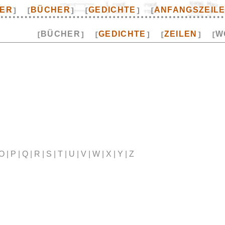
TER
BÜCHER
GEDICHTE
ANFANGSZEIL
]
[
]
[
]
[
BÜCHER
GEDICHTE
ZEILEN
W
[
]
[
]
[
]
[
| O | P | Q | R | S | T | U | V | W | X | Y | Z