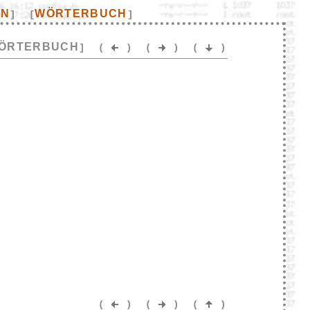
EN
WÖRTERBUCH
]
[
]
ÖRTERBUCH
]
(
)
(
)
(
)
(
)
(
)
(
)