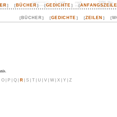
TER
BÜCHER
GEDICHTE
ANFANGSZEIL
]
[
]
[
]
[
BÜCHER
GEDICHTE
ZEILEN
W
[
]
[
]
[
]
[
nis.
| O | P | Q |
R
| S | T | U | V | W | X | Y | Z