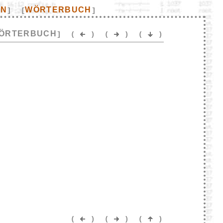
EN
WÖRTERBUCH
]
[
]
ÖRTERBUCH
]
(
)
(
)
(
)
(
)
(
)
(
)