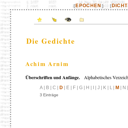
EPOCHEN
DICH
[
]
[
Die Gedichte
Achim Arnim
Überschriften und Anfänge.
Alphabetisches Verzeich
A | B | C |
D
| E | F | G | H | I | J | K | L |
M
| N 
3 Einträge