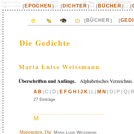
EPOCHEN
DICHTER
BÜCHER
[
]
[
]
[
]
[
BÜCHER
GED
[
]
[
Die Gedichte
Maria Luise Weissmann
Überschriften und Anfänge.
Alphabetisches Verzeichnis.
A B
| C | D |
E F G H I J K
| L |
M N
| O | P | Q | R
27 Einträge
M
Marionetten, Die
Maria Luise Weissmann