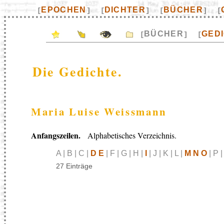
EPOCHEN
DICHTER
BÜCHER
[
]
[
]
[
]
[
BÜCHER
GED
[
]
[
Die Gedichte.
Maria Luise Weissmann
Anfangszeilen.
Alphabetisches Verzeichnis.
A | B | C |
D E
| F | G | H |
I
| J | K | L |
M N O
| P |
27 Einträge