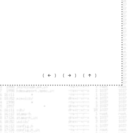
(
)
(
)
(
)