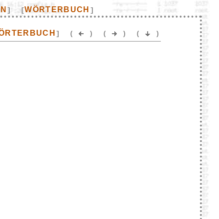
EN
WÖRTERBUCH
]
[
]
ÖRTERBUCH
]
(
)
(
)
(
)