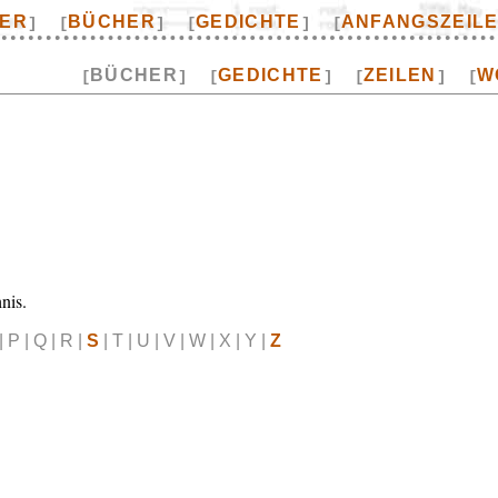
TER
BÜCHER
GEDICHTE
ANFANGSZEIL
]
[
]
[
]
[
BÜCHER
GEDICHTE
ZEILEN
W
[
]
[
]
[
]
[
nis.
| P | Q | R |
S
| T | U | V | W | X | Y |
Z