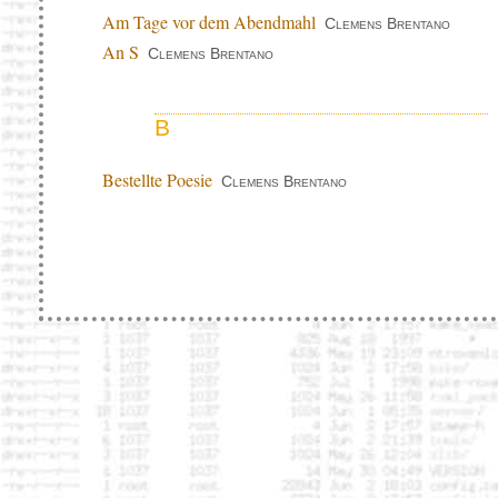
Am Tage vor dem Abendmahl
Clemens Brentano
An S
Clemens Brentano
B
Bestellte Poesie
Clemens Brentano