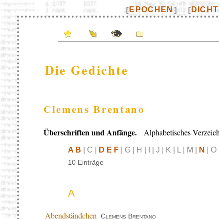
EPOCHEN
DICH
[
]
[
Die Gedichte
Clemens Brentano
Überschriften und Anfänge.
Alphabetisches Verzeich
A B
| C |
D E F
| G | H | I | J | K | L | M |
N
| O 
10 Einträge
A
Abendständchen
Clemens Brentano