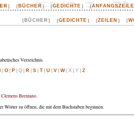
TER
BÜCHER
GEDICHTE
ANFANGSZEIL
]
[
]
[
]
[
BÜCHER
GEDICHTE
ZEILEN
W
[
]
[
]
[
]
[
etisches Verzeichnis.
N
|
O
|
P
| Q |
R
|
S
|
T
|
U
|
V
|
W
| X | Y |
Z
Clemens Brentano
.
er Wörter zu öffnen, die mit dem Buchstaben beginnen.