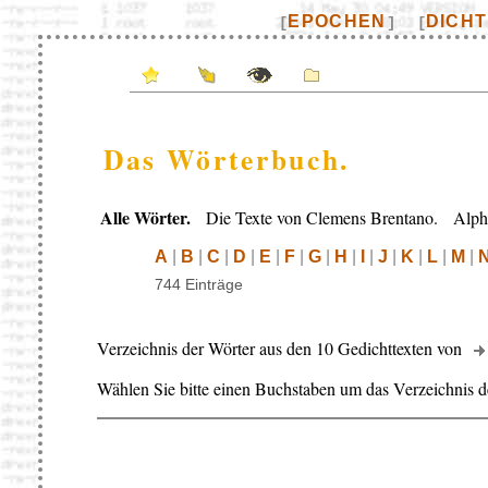
EPOCHEN
DICH
[
]
[
Das Wörterbuch.
Alle Wörter.
Die Texte von Clemens Brentano. Alphab
A
|
B
|
C
|
D
|
E
|
F
|
G
|
H
|
I
|
J
|
K
|
L
|
M
|
744 Einträge
Verzeichnis der Wörter aus den 10 Gedichttexten von
Wählen Sie bitte einen Buchstaben um das Verzeichnis d