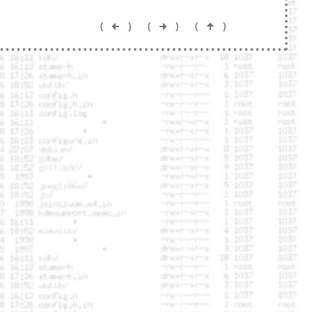
(
)
(
)
(
)