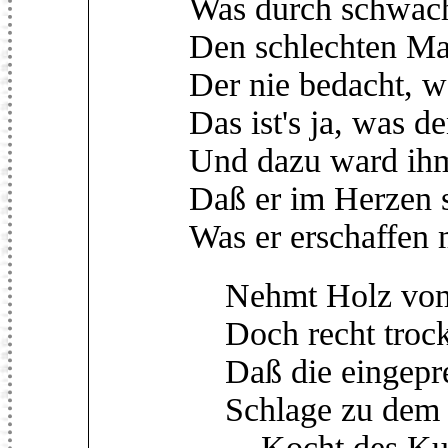
Was durch schwache
Den schlechten M
Der nie bedacht, wa
Das ist's ja, was d
Und dazu ward ihm
Daß er im Herzen s
Was er erschaffen 
Nehmt Holz vom
Doch recht trocke
Daß die eingepr
Schlage zu dem S
Kocht des Kupf