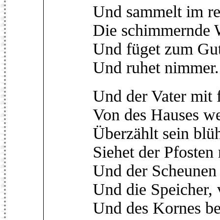
Und sammelt im rei
Die schimmernde W
Und füget zum Gu
Und ruhet nimmer.
Und der Vater mit 
Von des Hauses w
Überzählt sein blü
Siehet der Pfoste
Und der Scheunen 
Und die Speicher,
Und des Kornes b