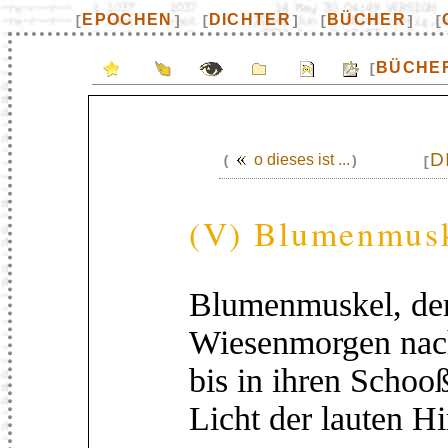
EPOCHEN
DICHTER
BÜCHER
[
]
[
]
[
]
[
BÜCHE
[
D
o dieses ist ...
(
)
[
(V) Blumenmusk
Blumenmuskel, de
Wiesenmorgen nach
bis in ihren Schoo
Licht der lauten H