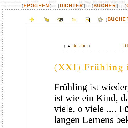
EPOCHEN
DICHTER
BÜCHER
[
]
[
]
[
]
[
BÜCHE
[
D
dir aber
(
)
[
(XXI) Frühling 
Frühling ist wied
ist wie ein Kind, d
viele, o viele ....
langen Lernens be