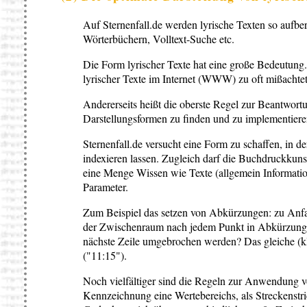
Auf Sternenfall.de werden lyrische Texten so aufber
Wörterbüchern, Volltext-Suche etc.
Die Form lyrischer Texte hat eine große Bedeutung.
lyrischer Texte im Internet (WWW) zu oft mißachtet
Andererseits heißt die oberste Regel zur Beantwor
Darstellungsformen zu finden und zu implementie
Sternenfall.de versucht eine Form zu schaffen, in d
indexieren lassen. Zugleich darf die Buchdruckkuns
eine Menge Wissen wie Texte (allgemein Informatione
Parameter.
Zum Beispiel das setzen von Abkürzungen: zu Anfan
der Zwischenraum nach jedem Punkt in Abkürzungen 
nächste Zeile umgebrochen werden? Das gleiche (kl
("11:15").
Noch vielfältiger sind die Regeln zur Anwendung v
Kennzeichnung eine Wertebereichs, als Streckenstri