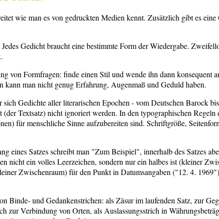
eitet wie man es von gedruckten Medien kennt. Zusätzlich gibt es eine 
 Jedes Gedicht braucht eine bestimmte Form der Wiedergabe. Zweifello
.
tung von Formfragen: finde einen Stil und wende ihn dann konsequent 
ren kann man nicht genug Erfahrung, Augenmaß und Geduld haben.
er sich Gedichte aller literarischen Epochen - vom Deutschen Barock bi
t (der Textsatz) nicht ignoriert werden. In den typographischen Regeln
n) für menschliche Sinne aufzubereiten sind. Schriftgröße, Seitenform
g eines Satzes schreibt man "Zum Beispiel", innerhalb des Satzes abe
nicht ein volles Leerzeichen, sondern nur ein halbes ist (kleiner Zw
einer Zwischenraum) für den Punkt in Datumsangaben ("12. 4. 1969"),
on Binde- und Gedankenstrichen: als Zäsur im laufenden Satz, zur Geg
ch zur Verbindung von Orten, als Auslassungsstrich in Währungsbeträge