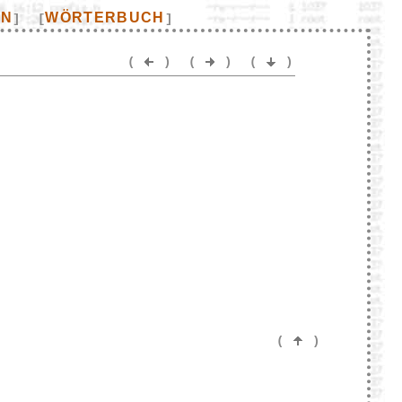
EN
WÖRTERBUCH
]
[
]
(
)
(
)
(
)
(
)