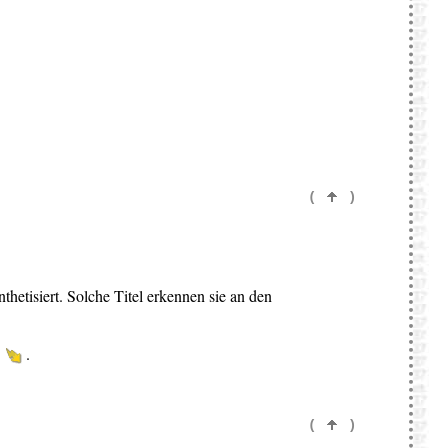
(
)
hetisiert. Solche Titel erkennen sie an den
n
.
(
)