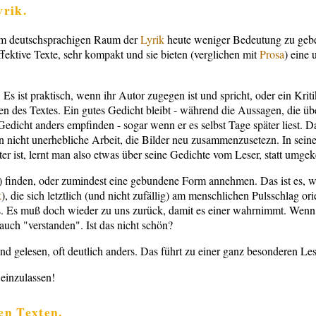
yrik.
 im deutschsprachigen Raum der
Lyrik
heute weniger Bedeutung zu geben
ffektive Texte, sehr kompakt und sie bieten (verglichen mit
Prosa
) eine 
Es ist praktisch, wenn ihr Autor zugegen ist und spricht, oder ein Kri
n des Textes. Ein gutes Gedicht bleibt - während die Aussagen, die üb
edicht anders empfinden - sogar wenn er es selbst Tage später liest. D
nn nicht unerhebliche Arbeit, die Bilder neu zusammenzusetezn. In sei
er ist, lernt man also etwas über seine Gedichte vom Leser, statt umgeke
) finden, oder zumindest eine gebundene Form annehmen. Das ist es, wa
k
), die sich letztlich (und nicht zufällig) am menschlichen Pulsschlag or
ts. Es muß doch wieder zu uns zurück, damit es einer wahrnimmt. Wenn
uch "verstanden". Ist das nicht schön?
and gelesen, oft deutlich anders. Das führt zu einer ganz besonderen L
 einzulassen!
en Texten.