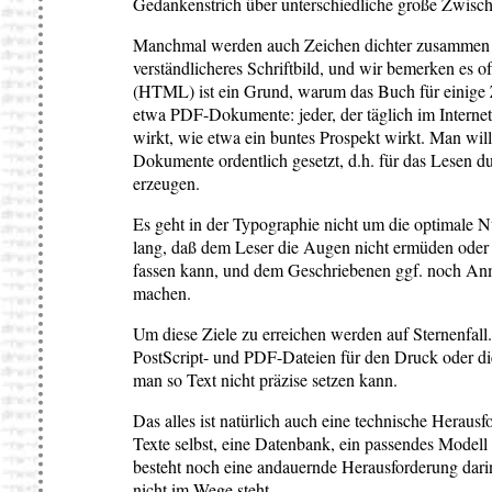
Gedankenstrich über unterschiedliche große Zwisc
Manchmal werden auch Zeichen dichter zusammen 
verständlicheres Schriftbild, und wir bemerken es o
(HTML) ist ein Grund, warum das Buch für einige Z
etwa PDF-Dokumente: jeder, der täglich im Internet
wirkt, wie etwa ein buntes Prospekt wirkt. Man will
Dokumente ordentlich gesetzt, d.h. für das Lesen d
erzeugen.
Es geht in der Typographie nicht um die optimale N
lang, daß dem Leser die Augen nicht ermüden oder 
fassen kann, und dem Geschriebenen ggf. noch Anme
machen.
Um diese Ziele zu erreichen werden auf Sternenfal
PostScript- und PDF-Dateien für den Druck oder die
man so Text nicht präzise setzen kann.
Das alles ist natürlich auch eine technische Heraus
Texte selbst, eine Datenbank, ein passendes Model
besteht noch eine andauernde Herausforderung darin
nicht im Wege steht.