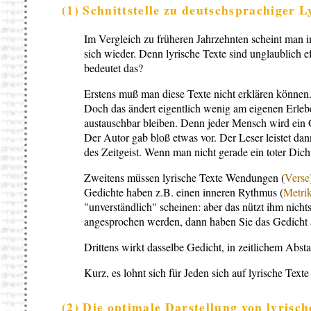
(1) Schnittstelle zu deutschsprachiger L
Im Vergleich zu früheren Jahrzehnten scheint man
sich wieder. Denn lyrische Texte sind unglaublich e
bedeutet das?
Erstens muß man diese Texte nicht erklären können. 
Doch das ändert eigentlich wenig am eigenen Erlebe
austauschbar bleiben. Denn jeder Mensch wird ein G
Der Autor gab bloß etwas vor. Der Leser leistet da
des Zeitgeist. Wenn man nicht gerade ein toter Dicht
Zweitens müssen lyrische Texte Wendungen (
Verse
Gedichte haben z.B. einen inneren Rythmus (
Metri
"unverständlich" scheinen: aber das nützt ihm nich
angesprochen werden, dann haben Sie das Gedicht a
Drittens wirkt dasselbe Gedicht, in zeitlichem Abst
Kurz, es lohnt sich für Jeden sich auf lyrische Texte
(2) Die optimale Darstellung von lyrisch