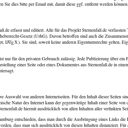
en Sie dies bitte per Email mit, damit diese ggf. entfernt werden können
ll.de erfasst und editiert. Alle für das Projekt Sternenfall.de verfasst
rheberrecht-Gesetz (UrhG). Davon betroffen sind auch die Zusammenst
pt,
). Sie sind, soweit keine anderen Eigentumsrechte gelten, Ei
L
T
X
A
E
st nur für den privaten Gebrauch zulässig. Jede Publizierung über ein
tellung einer Seite oder eines Dokumentes aus Sternenfall.de in einem
ntersagt.
 Auswahl von anderen Internetseiten. Für den Inhalt dieser Seiten sind 
mische Natur des Internet kann der gegenwärtige Inhalt einer Seite von
ernenfall.de hiermit ausdrücklich von allen Inhalten aller verlinkten Sei
mburg entschieden, dass man durch die Ausbringung eines Links die Inh
erden, dass man sich ausdrücklich von diesen Inhalten distanziert. Für