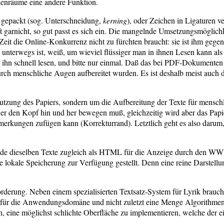
henräume eine andere Funktion.
gepackt (sog. Unterschneidung,
kerning
), oder Zeichen in Ligaturen ve
ft garnicht, so gut passt es sich ein. Die mangelnde Umsetzungsmöglichk
eit die Online-Konkurrenz nicht zu fürchten braucht: sie ist ihm gege
 unterwegs ist, weiß, um wieviel flüssiger man in ihnen Lesen kann als
 ihn schnell lesen, und bitte nur einmal. Daß das bei PDF-Dokumenten a
urch menschliche Augen aufbereitet wurden. Es ist deshalb meist auch
utzung des Papiers, sondern um die Aufbereitung der Texte für mensch
er den Kopf hin und her bewegen muß, gleichzeitig wird aber das Papi
rkungen zufügen kann (Korrekturrand). Letztlich geht es also darum,
l.de dieselben Texte zugleich als HTML für die Anzeige durch den WW
 lokale Speicherung zur Verfügung gestellt. Denn eine reine Darstell
forderung. Neben einem spezialisierten Textsatz-System für Lyrik brauc
l für die Anwendungsdomäne und nicht zuletzt eine Menge Algorithmen 
, eine möglichst schlichte Oberfläche zu implementieren, welche der 