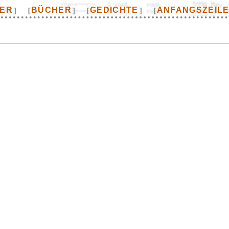
TER
BÜCHER
GEDICHTE
ANFANGSZEIL
]
[
]
[
]
[