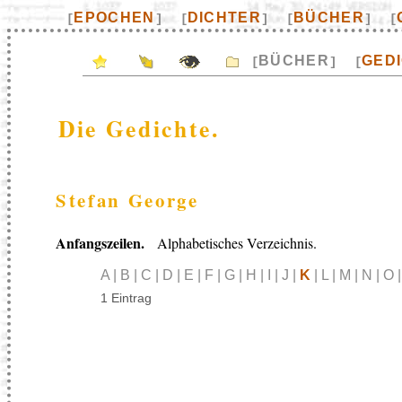
EPOCHEN
DICHTER
BÜCHER
[
]
[
]
[
]
[
BÜCHER
GED
[
]
[
Die Gedichte.
Stefan George
Anfangszeilen.
Alphabetisches Verzeichnis.
A | B | C | D | E | F | G | H | I | J |
K
| L | M | N | O |
1 Eintrag