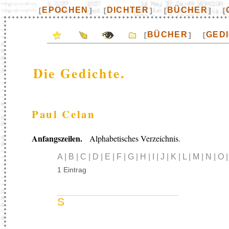
EPOCHEN
DICHTER
BÜCHER
[
]
[
]
[
]
[
BÜCHER
GED
[
]
[
Die Gedichte.
Paul Celan
Anfangszeilen.
Alphabetisches Verzeichnis.
A | B | C | D | E | F | G | H | I | J | K | L | M | N | O 
1 Eintrag
S