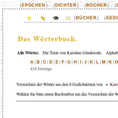
EPOCHEN
DICHTER
BÜCHER
[
]
[
]
[
]
[
BÜCHER
GED
[
]
[
Das Wörterbuch.
Alle Wörter.
Die Texte von Karoline Günderode. Alphabet
A
|
B
|
C
|
D
|
E
|
F
|
G
|
H
|
I
|
J
|
K
|
L
|
M
|
N
|
O
416 Einträge
Verzeichnis der Wörter aus den 8 Gedichttexten von
Karo
Wählen Sie bitte einen Buchstaben um das Verzeichnis der W