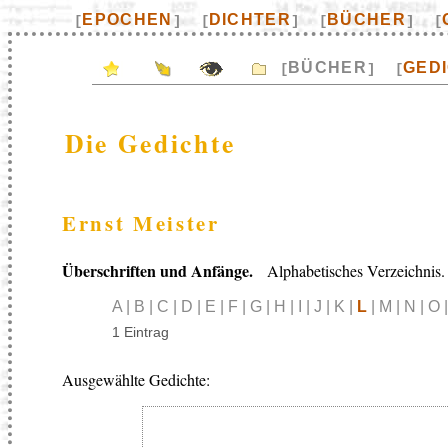
EPOCHEN
DICHTER
BÜCHER
[
]
[
]
[
]
[
BÜCHER
GED
[
]
[
Die Gedichte
Ernst Meister
Überschriften und Anfänge.
Alphabetisches Verzeichnis.
A | B | C | D | E | F | G | H | I | J | K |
L
| M | N | O |
1 Eintrag
Ausgewählte Gedichte: