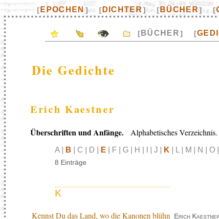
EPOCHEN
DICHTER
BÜCHER
[
]
[
]
[
]
[
BÜCHER
GED
[
]
[
Die Gedichte
Erich Kaestner
Überschriften und Anfänge.
Alphabetisches Verzeichnis.
A |
B
| C | D |
E
| F | G | H | I | J |
K
| L | M | N | O 
8 Einträge
K
Kennst Du das Land, wo die Kanonen blühn
Erich Kaestne