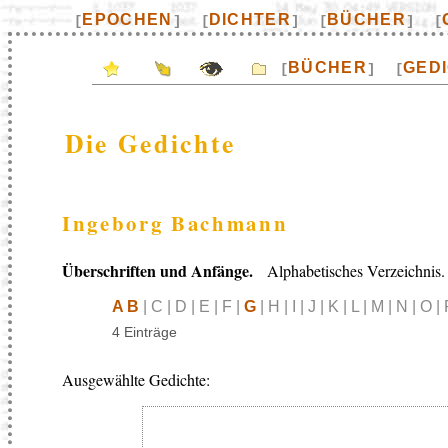
EPOCHEN
DICHTER
BÜCHER
[
]
[
]
[
]
[
BÜCHER
GED
[
]
[
Die Gedichte
Ingeborg Bachmann
Überschriften und Anfänge.
Alphabetisches Verzeichnis.
A B
| C | D | E | F |
G
| H | I | J | K | L | M | N | O |
4 Einträge
Ausgewählte Gedichte: