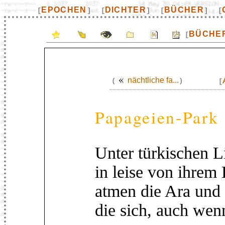
EPOCHEN
DICHTER
BÜCHER
[
]
[
]
[
]
[
BÜCHE
[
nächtliche fa...
(
)
[
Papageien-Park
Unter türkischen L
in leise von ihre
atmen die Ara und
die sich, auch wenn