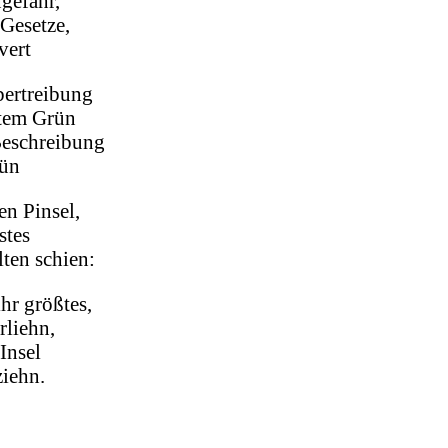
gefähr,
Gesetze,
vert
ertreibung
tem Grün
Beschreibung
nün
n Pinsel,
stes
ten schien:
ihr größtes,
rliehn,
Insel
ziehn.