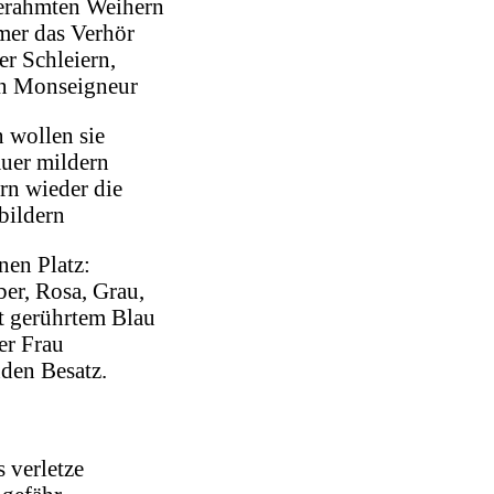
erahmten Weihern
mer das Verhör
er Schleiern,
nn Monseigneur
wollen sie
uer mildern
n wieder die
bildern
nen Platz:
er, Rosa, Grau,
t gerührtem Blau
er Frau
den Besatz.
 verletze