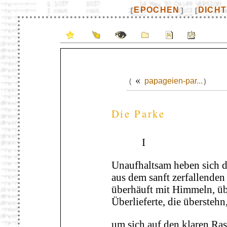
EPOCHEN
DICH
[
]
[
papageien-par...
(
)
Die Parke
I
Unaufhaltsam heben sich d
aus dem sanft zerfallenden
überhäuft mit Himmeln, üb
Überlieferte, die überstehn
um sich auf den klaren Ra