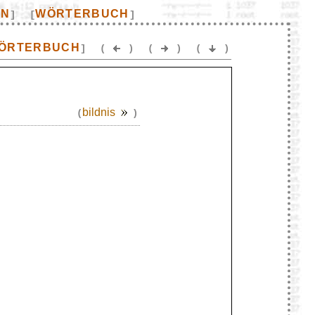
EN
WÖRTERBUCH
]
[
]
ÖRTERBUCH
]
(
)
(
)
(
)
bildnis
(
)