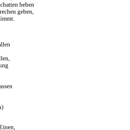
Schatten beben
rechen geben,
timmt.
allen
len,
gung
assen
n)
Einen,