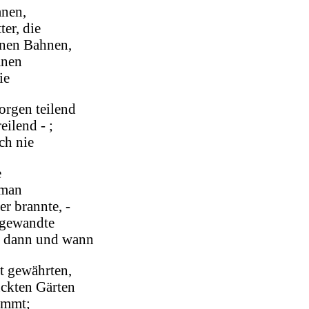
anen,
er, die
tnen Bahnen,
anen
ie
rgen teilend
eilend - ;
ch nie
e
 man
r brannte, -
ngewandte
l dann und wann
t gewährten,
ckten Gärten
immt;