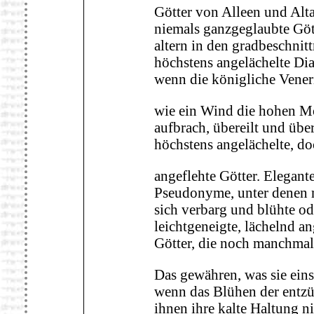
Götter von Alleen und Alt
niemals ganzgeglaubte Gött
altern in den gradbeschnit
höchstens angelächelte Di
wenn die königliche Vener
wie ein Wind die hohen Mo
aufbrach, übereilt und über
höchstens angelächelte, do
angeflehte Götter. Elegant
Pseudonyme, unter denen
sich verbarg und blühte ode
leichtgeneigte, lächelnd a
Götter, die noch manchma
Das gewähren, was sie eins
wenn das Blühen der entzü
ihnen ihre kalte Haltung n