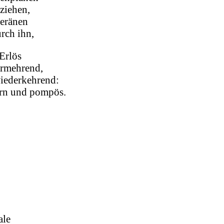
ziehen,
eränen
rch ihn,
Erlös
ermehrend,
wiederkehrend:
urn und pompös.
ale