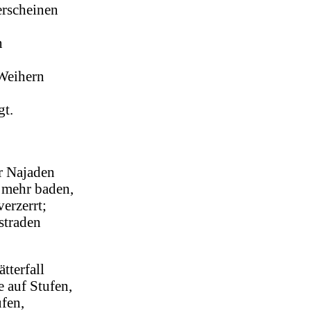
erscheinen
n
Weihern
gt.
r Najaden
t mehr baden,
verzerrt;
straden
tterfall
e auf Stufen,
ufen,