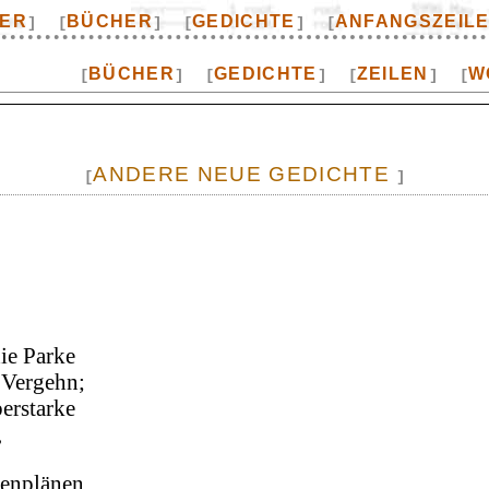
TER
BÜCHER
GEDICHTE
ANFANGSZEIL
]
[
]
[
]
[
BÜCHER
GEDICHTE
ZEILEN
W
[
]
[
]
[
]
[
ANDERE NEUE GEDICHTE
[
]
ie Parke
 Vergehn;
erstarke
,
senplänen