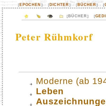
EPOCHEN
DICHTER
BÜCHER
[
]
[
]
[
]
[
BÜCHER
GED
[
]
[
Peter Rühmkorf
Moderne (ab 19
Leben
Auszeichnung