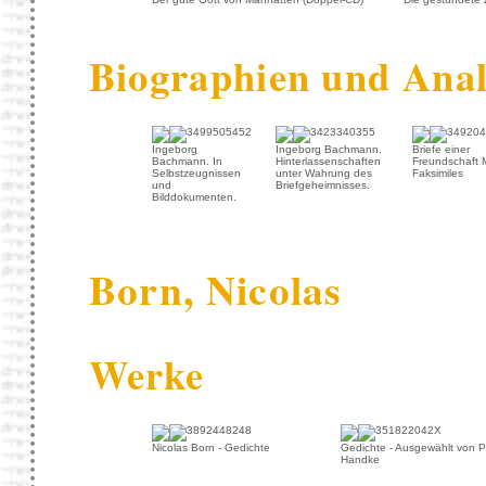
Biographien und Ana
Ingeborg
Ingeborg Bachmann.
Briefe einer
Bachmann. In
Hinterlassenschaften
Freundschaft M
Selbstzeugnissen
unter Wahrung des
Faksimiles
und
Briefgeheimnisses.
Bilddokumenten.
Born, Nicolas
Werke
Nicolas Born - Gedichte
Gedichte - Ausgewählt von P
Handke