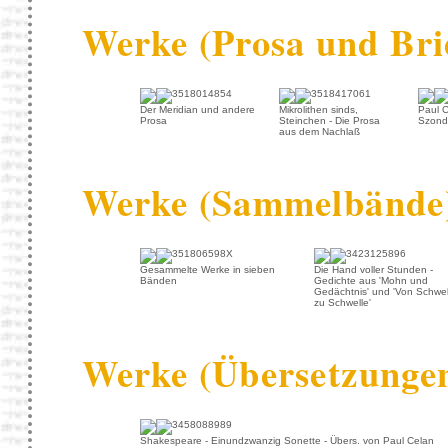
Werke (Prosa und Bri
Der Meridian und andere
Mikrolithen sinds,
Paul C
Prosa
Steinchen - Die Prosa
Szondi
aus dem Nachlaß
Werke (Sammelbände
Gesammelte Werke in sieben
Die Hand voller Stunden -
Bänden
Gedichte aus 'Mohn und
Gedächtnis' und 'Von Schwel
zu Schwelle'
Werke (Übersetzunge
Shakespeare - Einundzwanzig Sonette - Übers. von Paul Celan