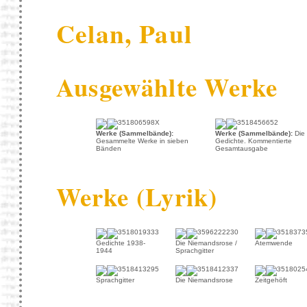
Celan, Paul
Ausgewählte Werke
Werke (Sammelbände):
Werke (Sammelbände):
Die
Gesammelte Werke in sieben
Gedichte. Kommentierte
Bänden
Gesamtausgabe
Werke (Lyrik)
Gedichte 1938-
Die Niemandsrose /
Atemwende
1944
Sprachgitter
Sprachgitter
Die Niemandsrose
Zeitgehöft