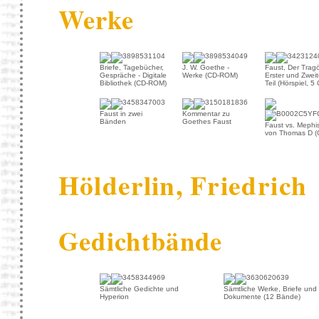
Werke
Briefe, Tagebücher,
J. W. Goethe -
Faust, Der Trag
Gespräche - Digitale
Werke (CD-ROM)
Erster und Zweit
Bibliothek (CD-ROM)
Teil (Hörspiel, 5
Faust in zwei
Kommentar zu
Bänden
Goethes Faust
Faust vs. Mephis
von Thomas D (
Hölderlin, Friedrich
Gedichtbände
Sämtliche Gedichte und
Sämtliche Werke, Briefe und
Hyperion
Dokumente (12 Bände)