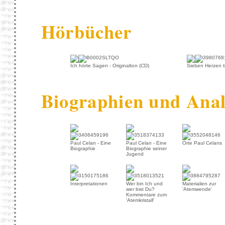
Hörbücher
Ich hörte Sagen - Originalton (CD)
Sieben Herzen ti
Biographien und Ana
Paul Celan - Eine
Paul Celan - Eine
Orte Paul Celans
Biographie
Biographie seiner
Jugend
Interpretationen
Wer bin Ich und
Materialien zur
wer bist Du?
'Atemwende'
Kommentare zum
'Atemkristall'