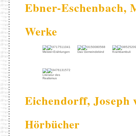
Ebner-Eschenbach, 
Werke
Meister-Erählungen
Das Gemeindekind
Krambambuli
Literatur des
Realismus
Eichendorff, Joseph 
Hörbücher