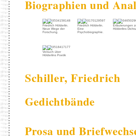
Biographien und Ana
Friedrich Hölderlin.
Friedrich Hölderlin.
Erläuterungen z
Neue Wege der
Eine
Hölderlins Dicht
Forschung.
Psychobiographie.
Versuch über
Hölderlins Poetik
Schiller, Friedrich
Gedichtbände
Prosa und Briefwechs