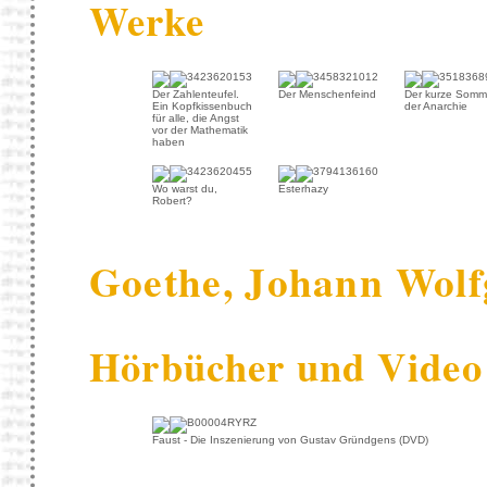
Werke
Der Zahlenteufel.
Der Menschenfeind
Der kurze Somm
Ein Kopfkissenbuch
der Anarchie
für alle, die Angst
vor der Mathematik
haben
Wo warst du,
Esterhazy
Robert?
Goethe, Johann Wolf
Hörbücher und Video
Faust - Die Inszenierung von Gustav Gründgens (DVD)