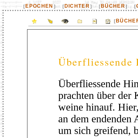
EPOCHEN
DICHTER
BÜCHER
[
]
[
]
[
]
[
BÜCHE
[
Überfliessende
Überfliessende Hi
prachten über der 
weine hinauf. Hie
an dem endenden A
um sich greifend, b