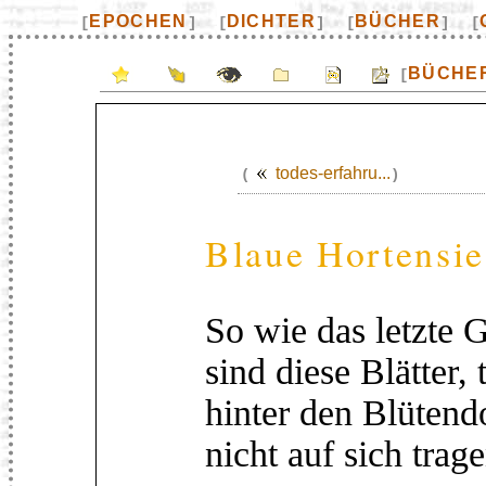
EPOCHEN
DICHTER
BÜCHER
[
]
[
]
[
]
[
BÜCHE
[
todes-erfahru...
(
)
Blaue Hortensie
So wie das letzte 
sind diese Blätter,
hinter den Blütend
nicht auf sich trag