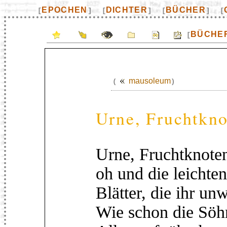
EPOCHEN
DICHTER
BÜCHER
[
]
[
]
[
]
[
BÜCHE
[
mausoleum
(
)
Urne, Fruchtkno
Urne, Fruchtknote
oh und die leichten
Blätter, die ihr un
Wie schon die Söh