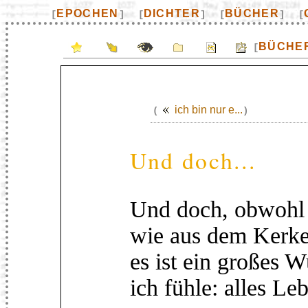
EPOCHEN
DICHTER
BÜCHER
[
]
[
]
[
]
[
BÜCHE
[
ich bin nur e...
(
)
Und doch...
Und doch, obwohl e
wie aus dem Kerker,
es ist ein großes W
ich fühle: alles L