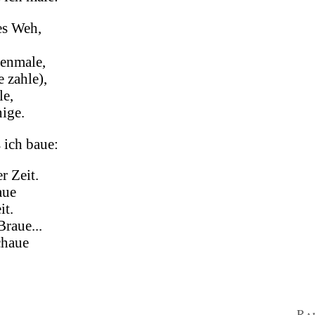
tes Weh,
enmale,
e zahle),
le,
ige.
 ich baue:
r Zeit.
aue
it.
raue...
chaue
Rai