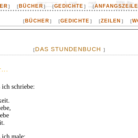
TER
BÜCHER
GEDICHTE
ANFANGSZEIL
]
[
]
[
]
[
BÜCHER
GEDICHTE
ZEILEN
W
[
]
[
]
[
]
[
DAS STUNDENBUCH
[
]
...
 ich schriebe:
eit.
iebe,
iebe
t.
 ich male: