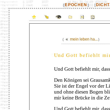
EPOCHEN
DICH
[
]
[
mein leben ha...
(
)
Und Gott befiehlt mir
Und Gott befiehlt mir, dass
Den Königen sei Grausamk
Sie ist der Engel vor der L
und ohne diesen Bogen bl
mir keine Brücke in die Zei
Und Gott befiehlt mir, dass