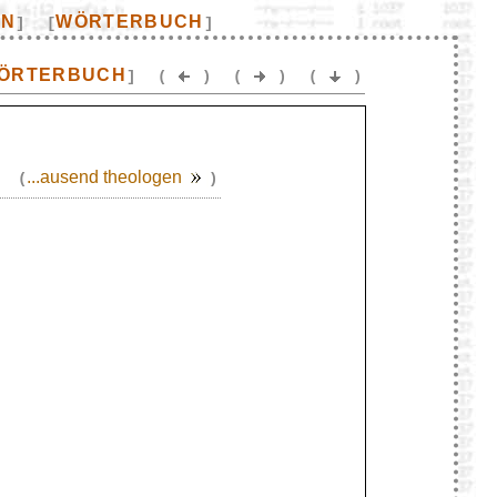
EN
WÖRTERBUCH
]
[
]
ÖRTERBUCH
]
(
)
(
)
(
)
...ausend theologen
(
)