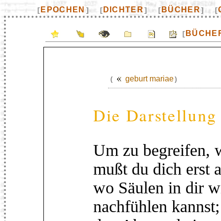
EPOCHEN
DICHTER
BÜCHER
[
]
[
]
[
]
[
BÜCHE
[
geburt mariae
(
)
Die Darstellung
Um zu begreifen, w
mußt du dich erst a
wo Säulen in dir w
nachfühlen kannst