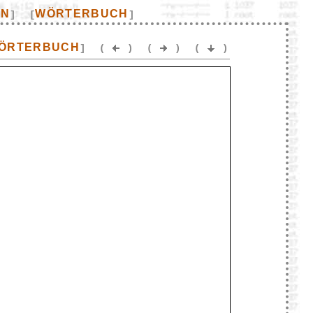
EN
WÖRTERBUCH
]
[
]
ÖRTERBUCH
]
(
)
(
)
(
)