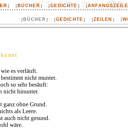
TER
BÜCHER
GEDICHTE
ANFANGSZEIL
]
[
]
[
]
[
BÜCHER
GEDICHTE
ZEILEN
W
[
]
[
]
[
]
[
 kennt
ie es verläuft.
bestimmt nicht munter.
ch so sehr besäuft:
n nicht hinunter.
t ganz ohne Grund.
ichts als Leere.
st auch nicht gesund.
wohl wäre.