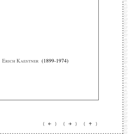
Erich Kaestner
(1899-1974)
(
)
(
)
(
)