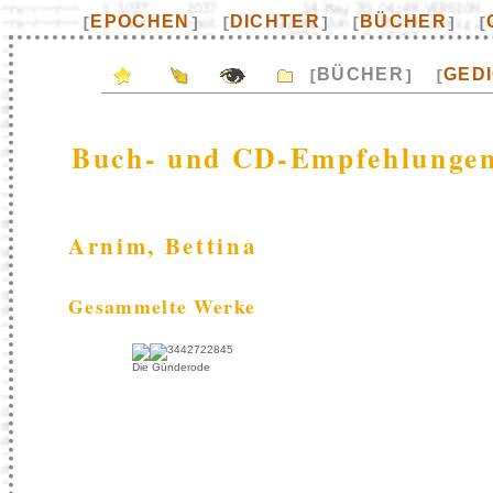
EPOCHEN
DICHTER
BÜCHER
[
]
[
]
[
]
[
BÜCHER
GED
[
]
[
Buch- und CD-Empfehlungen
Arnim, Bettina
Gesammelte Werke
Die Günderode